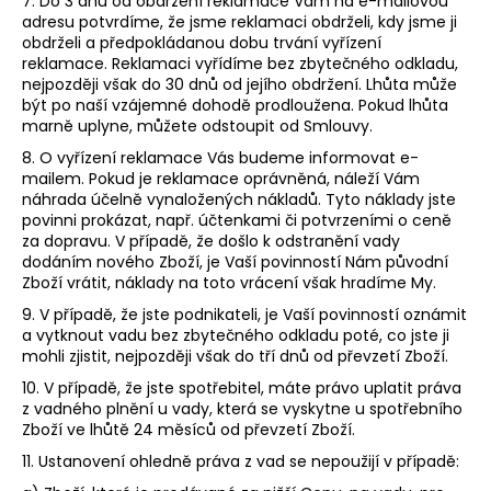
7. Do 3 dnů od obdržení reklamace Vám na e-mailovou
adresu potvrdíme, že jsme reklamaci obdrželi, kdy jsme ji
obdrželi a předpokládanou dobu trvání vyřízení
reklamace. Reklamaci vyřídíme bez zbytečného odkladu,
nejpozději však do 30 dnů od jejího obdržení. Lhůta může
být po naší vzájemné dohodě prodloužena. Pokud lhůta
marně uplyne, můžete odstoupit od Smlouvy.
8. O vyřízení reklamace Vás budeme informovat e-
mailem. Pokud je reklamace oprávněná, náleží Vám
náhrada účelně vynaložených nákladů. Tyto náklady jste
povinni prokázat, např. účtenkami či potvrzeními o ceně
za dopravu. V případě, že došlo k odstranění vady
dodáním nového Zboží, je Vaší povinností Nám původní
Zboží vrátit, náklady na toto vrácení však hradíme My.
9. V případě, že jste podnikateli, je Vaší povinností oznámit
a vytknout vadu bez zbytečného odkladu poté, co jste ji
mohli zjistit, nejpozději však do tří dnů od převzetí Zboží.
10. V případě, že jste spotřebitel, máte právo uplatit práva
z vadného plnění u vady, která se vyskytne u spotřebního
Zboží ve lhůtě 24 měsíců od převzetí Zboží.
11. Ustanovení ohledně práva z vad se nepoužijí v případě: