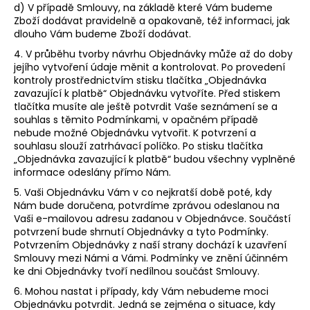
d) V případě Smlouvy, na základě které Vám budeme
Zboží dodávat pravidelně a opakovaně, též informaci, jak
dlouho Vám budeme Zboží dodávat.
4. V průběhu tvorby návrhu Objednávky může až do doby
jejího vytvoření údaje měnit a kontrolovat. Po provedení
kontroly prostřednictvím stisku tlačítka „Objednávka
zavazující k platbě“ Objednávku vytvoříte. Před stiskem
tlačítka musíte ale ještě potvrdit Vaše seznámení se a
souhlas s těmito Podmínkami, v opačném případě
nebude možné Objednávku vytvořit. K potvrzení a
souhlasu slouží zatrhávací políčko. Po stisku tlačítka
„Objednávka zavazující k platbě“ budou všechny vyplněné
informace odeslány přímo Nám.
5. Vaši Objednávku Vám v co nejkratší době poté, kdy
Nám bude doručena, potvrdíme zprávou odeslanou na
Vaši e-mailovou adresu zadanou v Objednávce. Součástí
potvrzení bude shrnutí Objednávky a tyto Podmínky.
Potvrzením Objednávky z naší strany dochází k uzavření
Smlouvy mezi Námi a Vámi. Podmínky ve znění účinném
ke dni Objednávky tvoří nedílnou součást Smlouvy.
6. Mohou nastat i případy, kdy Vám nebudeme moci
Objednávku potvrdit. Jedná se zejména o situace, kdy