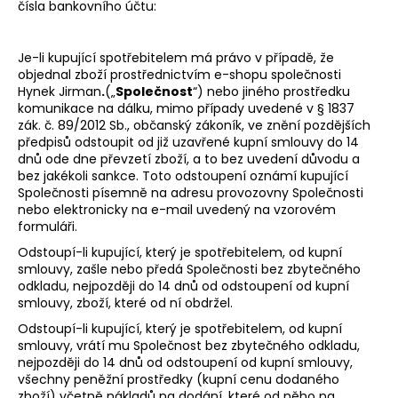
čísla bankovního účtu:
Je-li kupující spotřebitelem má právo v případě, že
objednal zboží prostřednictvím e-shopu společnosti
Hynek Jirman
.
(„
Společnost
“) nebo jiného prostředku
komunikace na dálku, mimo případy uvedené v § 1837
zák. č. 89/2012 Sb., občanský zákoník, ve znění pozdějších
předpisů odstoupit od již uzavřené kupní smlouvy do 14
dnů ode dne převzetí zboží, a to bez uvedení důvodu a
bez jakékoli sankce. Toto odstoupení oznámí kupující
Společnosti písemně na adresu provozovny Společnosti
nebo elektronicky na e-mail uvedený na vzorovém
formuláři.
Odstoupí-li kupující, který je spotřebitelem, od kupní
smlouvy, zašle nebo předá Společnosti bez zbytečného
odkladu, nejpozději do 14 dnů od odstoupení od kupní
smlouvy, zboží, které od ní obdržel.
Odstoupí-li kupující, který je spotřebitelem, od kupní
smlouvy, vrátí mu Společnost bez zbytečného odkladu,
nejpozději do 14 dnů od odstoupení od kupní smlouvy,
všechny peněžní prostředky (kupní cenu dodaného
zboží) včetně nákladů na dodání, které od něho na