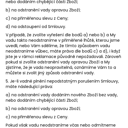
nebo dodáním chybějící části Zboží;
b) na odstranění vady opravou Zboží;
c) na přiměřenou slevu z Ceny;
d) na odstoupení od Smlouvy.
V případě, že zvolíte vyřešení dle bodů a) nebo b) a My
vadu takto neodstraníme v přiměřené lhůtě, kterou jsme
uvedli, nebo Vám sdělíme, že tímto způsobem vadu
neodstraníme vůbec, máte práva dle bodů c) a d), i když
jste je v rámci reklamace původně nepožadovali. Zároveň
pokud si zvolíte odstranění vady opravou Zboží a My
zjistíme, že je vada neopravitelná, oznámíme Vám to a
můžete si zvolit jiný způsob odstranění vady.
5. Je-li vadné plnění nepodstatným porušením Smlouvy,
máte následující práva:
a) na odstranění vady dodáním nového Zboží bez vady,
nebo dodáním chybějící části Zboží;
b) na odstranění vady opravou Zboží;
c) na přiměřenou slevu z Ceny.
Pokud však vadu neodstraníme včas nebo odmítneme