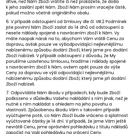
dříve, než Nám Zboží vrátíte či než prokážete, že došlo
k jeho zaslání zpět Nám. Zboží Nám prosím vracejte čisté,
pokud možno včetně originálního obalu.
6. V případě odstoupení od Smlouvy dle čl.
VIII.2
Podmínek
jste povinní Nám Zboží zaslat do 14 dnů od odstoupení a
nesete náklady spojené s navrácením zboží k Nám. Vy
máte naopak nárok na to, abychom Vám vrátili Cenu za
dopravu, avšak pouze ve výši
odpovídající nejlevnějšímu
nabízenému způsobu dodání Zboží, který jsme pro dodání
Zboží nabízeli. V případě odstoupení z důvodu, že My
porušíme uzavřenou Smlouvu, hradíme i náklady spojené
s navrácením zboží k Nám, ovšem opět pouze do výše
Ceny za dopravu ve výši
odpovídající nejlevnějšímu
nabízenému způsobu dodání Zboží, který jsme při dodání
Zboží nabízeli.
7. Odpovídáte Nám škodu v případech, kdy bude Zboží
poškozeno v důsledku Vašeho nakládání s ním jinak, než je
nutné s ním nakládat s ohledem na jeho povahu a
vlastnosti. Způsobenou škodu Vám v takovém případě
vyúčtujeme poté, co Nám Zboží bude vráceno a splatnost
vyúčtované částky je 14 dní. V případě, že jsme Vám ještě
nevrátili Cenu, jsme oprávněni pohledávku z titulu nákladů
započíst na Vaši pohledávku na vrácení Ceny.