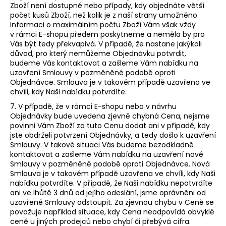
Zboží není dostupné nebo případy, kdy objednáte větší
počet kusů Zboží, než kolik je z naší strany umožněno.
Informaci o maximálním počtu Zboží Vám však vždy
v rámci E-shopu předem poskytneme a neměla by pro
Vás být tedy překvapivá. V případě, že nastane jakýkoli
důvod, pro který nemůžeme Objednávku potvrdit,
budeme Vás kontaktovat a zašleme Vám nabídku na
uzavření Smlouvy v pozměněné podobě oproti
Objednávce. Smlouva je v takovém případě uzavřena ve
chvíli, kdy Naši nabídku potvrdíte.
7. V případě, že v rámci E-shopu nebo v návrhu
Objednávky bude uvedena zjevně chybná Cena, nejsme
povinni Vám Zboží za tuto Cenu dodat ani v případě, kdy
jste obdrželi potvrzení Objednávky, a tedy došlo k uzavření
Smlouvy. V takové situaci Vás budeme bezodkladně
kontaktovat a zašleme Vám nabídku na uzavření nové
Smlouvy v pozměněné podobě oproti Objednávce. Nová
Smlouva je v takovém případě uzavřena ve chvíli, kdy Naši
nabídku potvrdíte. V případě, že Naši nabídku nepotvrdíte
ani ve lhůtě 3 dnů od jejího odeslání, jsme oprávněni od
uzavřené Smlouvy odstoupit. Za zjevnou chybu v Ceně se
považuje například situace, kdy Cena neodpovídá obvyklé
ceně u jiných prodejců nebo chybí či přebývá cifra.