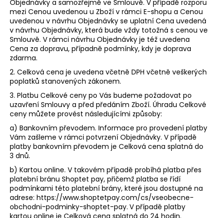
Objednávky a samozřejmě ve Smlouvě. V případě rozporu
mezi Cenou uvedenou u Zboží v rámci E-shopu a Cenou
uvedenou v návrhu Objednávky se uplatní Cena uvedená
v návrhu Objednávky, která bude vždy totožná s cenou ve
Smlouvě. V rámci návrhu Objednávky je též uvedena
Cena za dopravu, případně podmínky, kdy je doprava
zdarma.
2. Celková cena je uvedena včetně DPH včetně veškerých
poplatků stanovených zákonem.
3. Platbu Celkové ceny po Vás budeme požadovat po
uzavření Smlouvy a před předáním Zboží. Úhradu Celkové
ceny můžete provést
následujícími
způsoby:
a) Bankovním převodem. Informace pro provedení platby
Vám zašleme v rámci potvrzení Objednávky. V případě
platby bankovním převodem je Celková cena splatná do
3 dnů.
b) Kartou online. V takovém případě probíhá platba přes
platební bránu Shoptet pay, přičemž platba se řídí
podmínkami této platební brány, které jsou dostupné na
adrese: https://www.shoptetpay.com/cs/vseobecne-
obchodni-podminky-shoptet-pay.
V případě platby
kartou online je Celková cena splatná do 24 hodin.