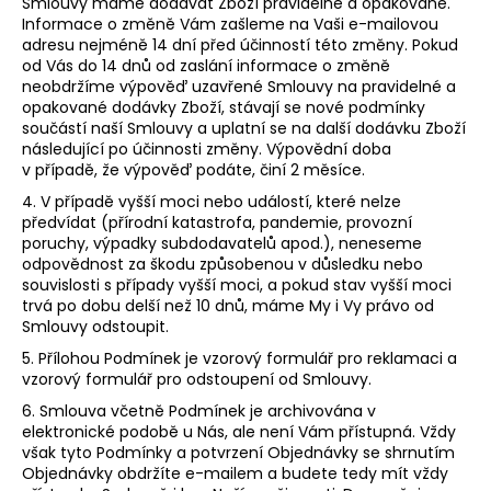
Smlouvy máme dodávat Zboží pravidelně a opakovaně.
Informace o změně Vám zašleme na Vaši e-mailovou
adresu nejméně 14 dní před účinností této změny. Pokud
od Vás do 14 dnů od zaslání informace o změně
neobdržíme výpověď uzavřené Smlouvy na pravidelné a
opakované dodávky Zboží, stávají se nové podmínky
součástí naší Smlouvy a uplatní se na další dodávku Zboží
následující po účinnosti změny. Výpovědní doba
v případě, že výpověď podáte, činí 2 měsíce.
4. V případě vyšší moci nebo událostí, které nelze
předvídat (přírodní katastrofa, pandemie, provozní
poruchy, výpadky subdodavatelů apod.), neneseme
odpovědnost za škodu způsobenou v důsledku nebo
souvislosti s případy vyšší moci, a pokud stav vyšší moci
trvá po dobu delší než 10 dnů, máme My i Vy právo od
Smlouvy odstoupit.
5. Přílohou Podmínek je vzorový formulář pro reklamaci a
vzorový formulář pro odstoupení od Smlouvy.
6. Smlouva včetně Podmínek je archivována v
elektronické podobě u Nás, ale není Vám přístupná. Vždy
však tyto Podmínky a potvrzení Objednávky se shrnutím
Objednávky obdržíte e-mailem a budete tedy mít vždy