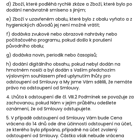
d) Zboží, které podléhá rychlé zkáze a Zboží, které bylo po
dodání nenávratně smíseno s jiným;
e) Zboží v uzavřeném obalu, které bylo z obalu vyňato a z
hygienických důvodů jej není možné vrátit;
f) dodávka zvukové nebo obrazové nahrávky nebo
počítačového programu, pokud došlo k porušení
původního obalu;
g) dodávka novin, periodik nebo časopisů;
h) dodání digitálního obsahu, pokud nebyl dodán na
hmotném nosiči a byl dodán s Vaším předchozím
výslovným souhlasem před uplynutím lhůty pro
odstoupení od Smlouvy a My jsme Vám sdělili, že nemáte
právo na odstoupení od Smlouvy.
4. Lhůta k odstoupení dle čl.
VIII.2
Podmínek se považuje za
zachovanou, pokud Nám v jejím průběhu odešlete
oznámení, že od Smlouvy odstupujete.
5. V případě odstoupení od Smlouvy Vám bude Cena
vrácena do 14 dnů ode dne účinnosti odstoupení na účet,
ze kterého byla připsána, případně na účet zvolený
odstoupení od Smlouvy. Částka však nebude vrácena