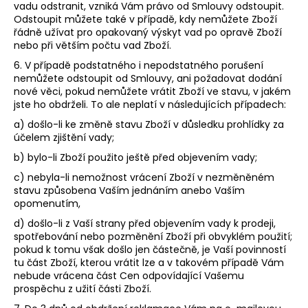
vadu odstranit, vzniká Vám právo od Smlouvy odstoupit.
Odstoupit můžete také v případě, kdy nemůžete Zboží
řádně užívat pro opakovaný výskyt vad po opravě Zboží
nebo při větším počtu vad Zboží.
6. V případě podstatného i nepodstatného porušení
nemůžete odstoupit od Smlouvy, ani požadovat dodání
nové věci, pokud nemůžete vrátit Zboží ve stavu, v jakém
jste ho obdrželi. To ale neplatí v následujících případech:
a) došlo-li ke změně stavu Zboží v důsledku prohlídky za
účelem zjištění vady;
b) bylo-li Zboží použito ještě před objevením vady;
c) nebyla-li nemožnost vrácení Zboží v nezměněném
stavu způsobena Vaším jednáním anebo Vaším
opomenutím,
d) došlo-li z Vaší strany před objevením vady k prodeji,
spotřebování nebo pozměnění Zboží při obvyklém použití;
pokud k tomu však došlo jen částečně, je Vaší povinností
tu část Zboží, kterou vrátit lze a v takovém případě Vám
nebude vrácena část Cen odpovídající Vašemu
prospěchu z užití části Zboží.