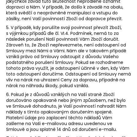
jakýchkoli závad tuto skutečnost neprodleně oznámit
dopravci a Nám. V případě, že došlo k závadě na obalu,
která svědčí o neoprávněné manipulaci a vstupu do
zásilky, není Vaší povinností Zboží od dopravce převzít.
5. V případě, kdy porušíte svoji povinnost převzít Zboží,
s výjimkou případů dle čl.
VI.
4.
Podmínek, nemá to za
následek porušení Naší povinnosti Vám Zboží doručit.
Zároveň to, že Zboží nepřevezmete, není odstoupení od
Smlouvy mezi Námi a Vámi. Nám ale v takovém případě
vzniká právo od Smlouvy odstoupit z důvodu Vašeho
podstatného porušení Smlouvy. Pokud se rozhodneme
tohoto práva využít, je odstoupení účinné v den, kdy Vám
toto odstoupení doručíme. Odstoupení od Smlouvy nemá
vliv na nárok na uhrazení Ceny za dopravu, případně na
nárok na náhradu škody, pokud vznikla.
6. Pokud je z důvodů vzniklých na Vaší straně Zboží
doručováno opakovaně nebo jiným způsobem, než bylo
ve Smlouvě dohodnuto, je Vaší povinností nahradit Nám
náklady s tímto opakovaným doručením spojené.
Platební údaje pro zaplacení těchto nákladů Vám
zašleme na Vaši e-mailovou adresu uvedenou ve
Smlouvě a jsou splatné 14 dnů od doručení e-mailu.