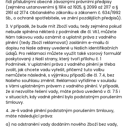
řídí příslušnými obecně závaznými právními předpisy
(zejména ustanoveními § 1914 až 1925, § 2099 až 2117 a §
2161 až 2174 Občanského zákoníku a zákonem č. 634/1992
Sb., o ochraně spotřebitele, ve znění pozdějších předpisů).
3. V případě, že bude mít Zboží vadu, tedy zejména pokud
nebude splněna některá z podmínek dle čl.
VII.1
, můžete
Nám takovou vadu oznámit a uplatnit práva z vadného
plnění (tedy Zboží reklamovat) zasláním e-mailu či
dopisu na Naše adresy uvedené u Našich identifikačních
údajů. Pro reklamaci můžete využít také vzorový formulář
poskytovaný z Naší strany, který tvoří
přílohu č. 1
Podmínek
. V uplatnění práva z vadného plnění je třeba
zvolit, jak chcete vadu vyřešit, přičemž tuto volbu
nemůžete následně, s výjimkou případů dle čl. 7.4, bez
Našeho souhlasu změnit. Reklamaci vyřídíme v souladu
s Vámi uplatněným právem z vadného plnění. V případě,
že si nezvolíte řešení vady, máte práva uvedená v čl. 7.5 i
v situacích, kdy vadné plnění bylo podstatným porušením
Smlouvy.
4. Je-li vadné plnění podstatným porušením Smlouvy,
máte následující práva:
a) na odstranění vady dodáním nového Zboží bez vady,