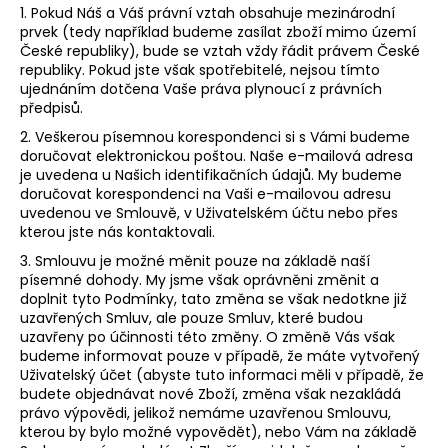
1. Pokud Náš a Váš právní vztah obsahuje mezinárodní
prvek (tedy například budeme zasílat zboží mimo území
České republiky), bude se vztah vždy řádit právem České
republiky. Pokud jste však spotřebitelé, nejsou tímto
ujednáním dotčena Vaše práva plynoucí z právních
předpisů.
2. Veškerou písemnou korespondenci si s Vámi budeme
doručovat elektronickou poštou. Naše e-mailová adresa
je uvedena u Našich identifikačních údajů. My budeme
doručovat korespondenci na Vaši e-mailovou adresu
uvedenou ve Smlouvě, v Uživatelském účtu nebo přes
kterou jste nás kontaktovali.
3. Smlouvu je možné měnit pouze na základě naší
písemné dohody. My jsme však oprávněni změnit a
doplnit tyto Podmínky, tato změna se však nedotkne již
uzavřených Smluv, ale pouze Smluv, které budou
uzavřeny po účinnosti této změny. O změně Vás však
budeme informovat pouze v případě, že máte vytvořený
Uživatelský účet (abyste tuto informaci měli v případě, že
budete objednávat nové Zboží, změna však nezakládá
právo výpovědi, jelikož nemáme uzavřenou Smlouvu,
kterou by bylo možné vypovědět), nebo Vám na základě