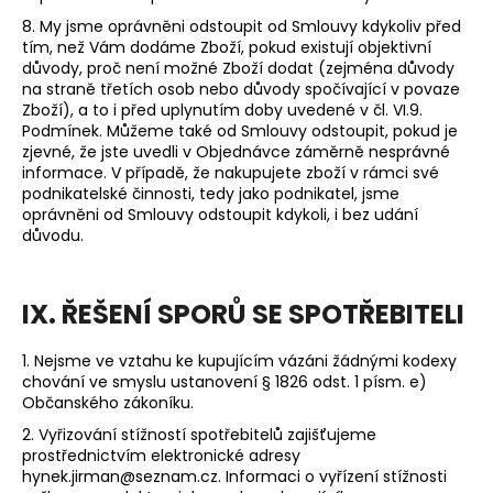
8. My jsme oprávněni odstoupit od Smlouvy kdykoliv před
tím, než Vám dodáme Zboží, pokud existují objektivní
důvody, proč není možné Zboží dodat (zejména důvody
na straně třetích osob nebo důvody spočívající v povaze
Zboží), a to i před uplynutím doby uvedené v čl.
VI.9.
Podmínek. Můžeme také od Smlouvy odstoupit, pokud je
zjevné, že jste uvedli v Objednávce záměrně nesprávné
informace. V případě, že nakupujete zboží v rámci své
podnikatelské činnosti, tedy jako podnikatel, jsme
oprávněni od Smlouvy odstoupit kdykoli, i bez udání
důvodu.
IX. ŘEŠENÍ SPORŮ SE SPOTŘEBITELI
1. Nejsme ve vztahu ke kupujícím vázáni žádnými kodexy
chování ve smyslu ustanovení § 1826 odst. 1 písm. e)
Občanského zákoníku.
2. Vyřizování stížností spotřebitelů zajišťujeme
prostřednictvím elektronické adresy
hynek.jirman@seznam.cz.
Informaci o vyřízení stížnosti