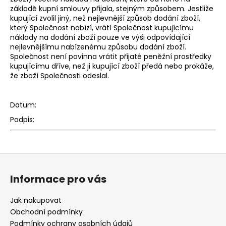
základě kupní smlouvy přijala, stejným způsobem. Jestliže
kupující zvolil jiný, než nejlevnější způsob dodání zboží,
který Společnost nabízí, vrátí Společnost kupujícímu
náklady na dodání zboží pouze ve výši odpovídající
nejlevnějšímu nabízenému způsobu dodání zboží.
Společnost není povinna vrátit přijaté peněžní prostředky
kupujícímu dříve, než ji kupující zboží předá nebo prokáže,
že zboží Společnosti odeslal.
Datum:
Podpis:
Z
á
Informace pro vás
p
a
Jak nakupovat
t
Obchodní podmínky
í
Podmínky ochrany osobních údajů