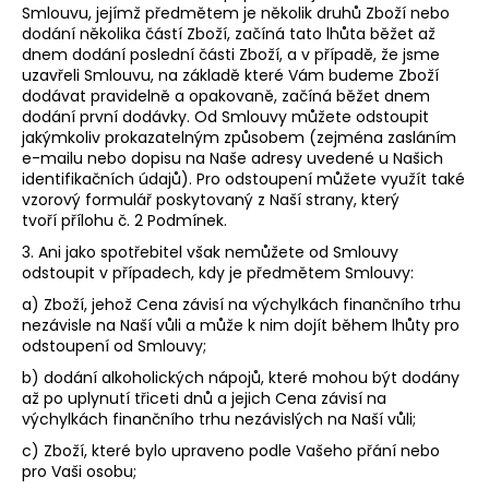
Smlouvu, jejímž předmětem je několik druhů Zboží nebo
dodání několika částí Zboží, začíná tato lhůta běžet až
dnem dodání poslední části Zboží, a v případě, že jsme
uzavřeli Smlouvu, na základě které Vám budeme Zboží
dodávat pravidelně a opakovaně, začíná běžet dnem
dodání první dodávky. Od Smlouvy můžete odstoupit
jakýmkoliv prokazatelným způsobem (zejména zasláním
e-mailu nebo dopisu na Naše adresy uvedené u Našich
identifikačních údajů). Pro odstoupení můžete využít také
vzorový formulář poskytovaný z Naší strany, který
tvoří
přílohu č. 2
Podmínek.
3. Ani jako spotřebitel však nemůžete od Smlouvy
odstoupit v případech, kdy je předmětem Smlouvy:
a) Zboží, jehož Cena závisí na výchylkách finančního trhu
nezávisle na Naší vůli a může k nim dojít během lhůty pro
odstoupení od Smlouvy;
b) dodání alkoholických nápojů, které mohou být dodány
až po uplynutí třiceti dnů a jejich Cena závisí na
výchylkách finančního trhu nezávislých na Naší vůli;
c) Zboží, které bylo upraveno podle Vašeho přání nebo
pro Vaši osobu;