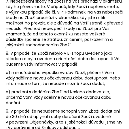
7.
Nebezpeční škody na Zboží na Vás přechází v okamžiku,
kdy ho převezmete. V případě, kdy Zboží nepřevezmete,
s výjimkou případů dle čl.
VI.
4
Podmínek, na Vás nebezpečí
škody na Zboží přechází v okamžiku, kdy jste měli
možnost ho převzít, ale z důvodů na Vaší straně k převzetí
nedošlo. Přechod nebezpečí škody na Zboží pro Vás
znamená, že od tohoto okamžiku nesete veškeré
důsledky spojené se ztrátou, zničením, poškozením či
jakýmkoli znehodnocením Zboží.
8. V případě, že Zboží nebylo v E-shopu uvedeno jako
skladem a byla uvedena orientační doba dostupnosti Vás
budeme vždy informovat v případě:
a) mimořádného výpadku výroby Zboží, přičemž Vám
vždy sdělíme novou očekávanou dobu dostupnosti nebo
informace o tom, že nebude možné Zboží dodat;
b) prodlení s dodáním Zboží od Našeho dodavatele,
přičemž Vám vždy sdělíme novou očekávanou dobu
dodání.
9.
V případě, že nebudeme schopni Vám Zboží dodat ani
do 30 dnů od uplynutí doby doručení Zboží uvedené
v potvrzení Objednávky, a to z jakéhokoli důvodu, jsme My
i Vy oprávněni od Smlouvy odstoupit.