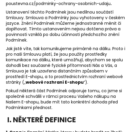
poustevna.cz/podminky-ochrany-osobnich-udaju
.
a
Ustanovení těchto Podmínek jsou nedílnou součástí
j
Smlouvy. Smlouva a Podmínky jsou vyhotoveny v českém
í
jazyce. Znění Podmínek můžeme jednostranně měnit či
t
doplňovat. Tímto ustanovením nejsou dotčena práva a
povinnosti vzniklá po dobu účinnosti předchozího znění
?
Podmínek.
Jak jistě víte, tak komunikujeme primárně na dálku. Proto i
pro naši Smlouvu platí, že jsou použity prostředky
komunikace na dálku, které umožňují, abychom se spolu
dohodli bez současné fyzické přítomnosti Nás a Vás, a
HLEDAT
Smlouva je tak uzavřena distančním způsobem v
prostředí E-shopu, a to prostřednictvím rozhraní webové
stránky („
webové rozhraní E-shopu
“).
Pokud některá část Podmínek odporuje tomu, co jsme si
D
společně schválili v rámci procesu Vašeho nákupu na
o
Našem E-shopu, bude mít tato konkrétní dohoda před
p
Podmínkami přednost.
o
I. NĚKTERÉ DEFINICE
r
u