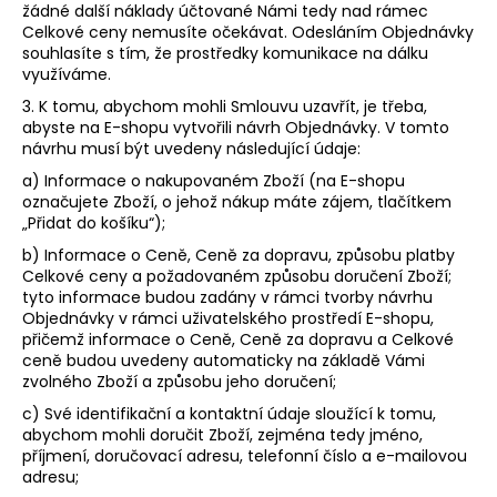
žádné další náklady účtované Námi tedy nad rámec
Celkové ceny nemusíte očekávat. Odesláním Objednávky
souhlasíte s tím, že prostředky komunikace na dálku
využíváme.
3. K tomu, abychom mohli Smlouvu uzavřít, je třeba,
abyste na E-shopu vytvořili návrh Objednávky. V tomto
návrhu musí být uvedeny následující údaje:
a) Informace o nakupovaném Zboží (na E-shopu
označujete Zboží, o jehož nákup máte zájem, tlačítkem
„Přidat do košíku“);
b) Informace o Ceně, Ceně za dopravu, způsobu platby
Celkové ceny a požadovaném způsobu doručení Zboží;
tyto informace budou zadány v rámci tvorby návrhu
Objednávky v rámci uživatelského prostředí E-shopu,
přičemž informace o Ceně, Ceně za dopravu a Celkové
ceně budou uvedeny automaticky na základě Vámi
zvolného Zboží a způsobu jeho doručení;
c) Své identifikační a kontaktní údaje sloužící k tomu,
abychom mohli doručit Zboží, zejména tedy jméno,
příjmení, doručovací adresu, telefonní číslo a e-mailovou
adresu;