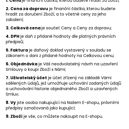
č
1. Cena
je finanční částka, kterou budete hradit za Zboží;
u
2. Cena za dopravu
je finanční částka, kterou budete
j
hradit za doručení Zboží, a to včetně ceny za jeho
e
zabalení;
m
3. Celková cena
je součet Ceny a Ceny za dopravu;
e
4. DPH
je daň z přidané hodnoty dle platných právních
předpisů;
KANČÍ
5. Faktura
je daňový doklad vystavený v souladu se
GULÁŠ
zákonem o dani z přidané hodnoty na Celkovou cenu;
100
6. Objednávka
je Váš neodvolatelný návrh na uzavření
Kč
Smlouvy o koupi Zboží s Námi;
7. Uživatelský účet
je účet zřízený na základě Vámi
sdělených údajů, jež umožňuje uchování zadaných údajů
a uchovávání historie objednaného Zboží a uzavřených
Smluv;
8. Vy
jste osoba nakupující na Našem E-shopu, právními
předpisy označovaná jako kupující;
9. Zboží
je vše, co můžete nakoupit na E-shopu.