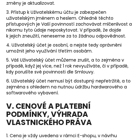
změny je aktualizovat.
3. Přístup k Uživatelskému účtu je zabezpečen
uživatelským jménem a heslem. Ohledně těchto
přístupových je Vaší povinností zachovávat mlčenlivost a
nikomu tyto údaje neposkytovat. V případě, že dojde
k jejich zneužití, neneseme za to žádnou odpovědnost.
4. Uživatelský účet je osobní, a nejste tedy oprávněni
umožnit jeho využívání třetím osobám.
5. Váš Uživatelský účet můžeme zrušit, a to zejména v
případě, když jej více, než 1 rok nevyužíváte, či v případě,
kdy porušíte své povinnosti dle Smlouvy.
6. Uživatelský účet nemusí být dostupný nepřetržitě, a to
zejména s ohledem na nutnou údržbu hardwarového a
softwarového vybavení.
V. CENOVÉ A PLATEBNÍ
PODMÍNKY, VÝHRADA
VLASTNICKÉHO PRÁVA
1. Cena je vždy uvedena v rámci E-shopu, v návrhu