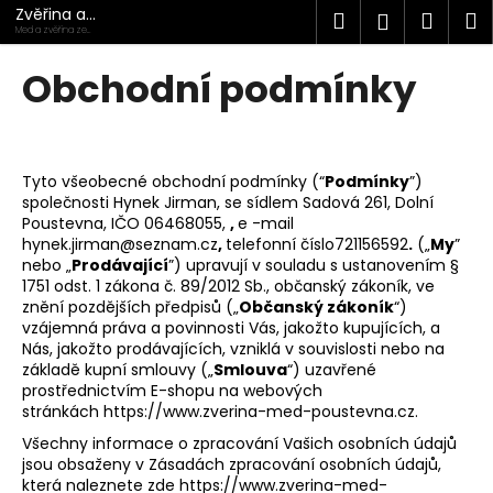
K
Přejít
Zvěřina a
Hledat
Náku
M
Přihlášen
na
Med
o
Med a zvěřina ze
Poustevna
severu
obsah
Zpět
Zpět
košík
š
Obchodní podmínky
í
C
k
o
p
Tyto všeobecné obchodní podmínky (“
Podmínky
”)
o
společnosti Hynek Jirman, se sídlem Sadová 261, Dolní
Poustevna, IČO 06468055,
,
e
-mail
t
hynek.jirman@seznam.cz
,
telefonní číslo721156592
.
(„
My
”
ř
nebo „
Prodávající
”) upravují v souladu s ustanovením §
e
1751 odst. 1 zákona č. 89/2012 Sb., občanský zákoník, ve
znění pozdějších předpisů („
Občanský zákoník
“)
b
vzájemná práva a povinnosti Vás, jakožto kupujících, a
u
Nás, jakožto prodávajících, vzniklá v souvislosti nebo na
základě kupní smlouvy („
Smlouva
“) uzavřené
j
prostřednictvím E-shopu na webových
e
stránkách https://www.zverina-med-poustevna.cz.
t
Všechny informace o zpracování Vašich osobních údajů
e
jsou obsaženy v Zásadách zpracování osobních údajů,
která naleznete zde https://www.zverina-med-
n