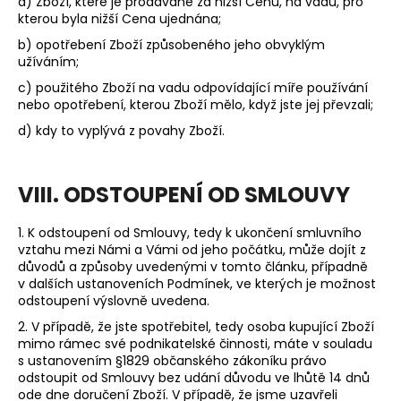
a) Zboží, které je prodávané za nižší Cenu, na vadu, pro
kterou byla nižší Cena ujednána;
b) opotřebení Zboží způsobeného jeho obvyklým
užíváním;
c) použitého Zboží na vadu odpovídající míře používání
nebo opotřebení, kterou Zboží mělo, když jste jej převzali;
d) kdy to vyplývá z povahy Zboží.
VIII. ODSTOUPENÍ OD SMLOUVY
1. K odstoupení od Smlouvy, tedy k ukončení smluvního
vztahu mezi Námi a Vámi od jeho počátku, může dojít z
důvodů a způsoby uvedenými v tomto článku, případně
v dalších ustanoveních Podmínek, ve kterých je možnost
odstoupení výslovně uvedena.
2.
V případě, že jste spotřebitel, tedy osoba kupující Zboží
mimo rámec své podnikatelské činnosti, máte v souladu
s ustanovením §1829 občanského zákoníku právo
odstoupit od Smlouvy bez udání důvodu ve lhůtě 14 dnů
ode dne doručení Zboží. V případě, že jsme uzavřeli