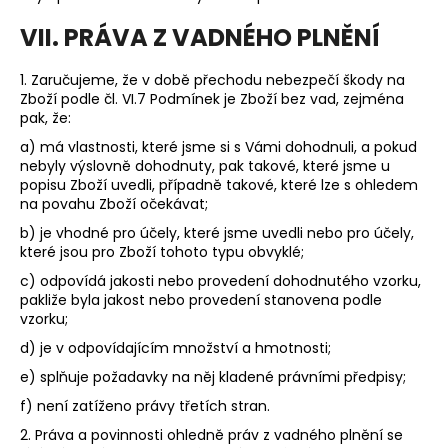
VII. PRÁVA Z VADNÉHO PLNĚNÍ
1.
Zaručujeme, že v době přechodu nebezpečí škody na
Zboží podle čl.
VI.
7
Podmínek je Zboží bez vad, zejména
pak, že:
a) má vlastnosti, které jsme si s Vámi dohodnuli, a pokud
nebyly výslovně dohodnuty, pak takové, které jsme u
popisu Zboží uvedli, případně takové, které lze s ohledem
na povahu Zboží očekávat;
b) je vhodné pro účely, které jsme uvedli nebo pro účely,
které jsou pro Zboží tohoto typu obvyklé;
c) odpovídá jakosti nebo provedení dohodnutého vzorku,
pakliže byla jakost nebo provedení stanovena podle
vzorku;
d) je v odpovídajícím množství a hmotnosti;
e) splňuje požadavky na něj kladené právními předpisy;
f) není zatíženo právy třetích stran.
2. Práva a povinnosti ohledně práv z vadného plnění se