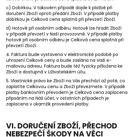
c) Dobírkou.
V takovém případě dojde k platbě při
doručení Zboží oproti předání Zboží. V případě platby
dobírkou je Celková cena splatná při převzetí Zboží.
d) Hotově při osobním odběru. Hotově lze hradit Zboží
v případě převzetí v Naší provozovně. V případě platby
hotově při osobním odběru je Celková cena splatná při
převzetí Zboží.
4. Faktura bude vystavena v elektronické podobě po
uhrazení Celkové ceny a bude zaslána na Vaši e-
mailovou adresu. Faktura bude též fyzicky přiložena ke
Zboží a dostupná v Uživatelském úču.
5. Vlastnické právo ke Zboží na Vás přechází až poté, co
zaplatíte Celkovou cenu a Zboží převezmete. V případě
platby bankovním převodem je Celková cena zaplacena
připsáním na Náš účet, v ostatních případech je
zaplacena v okamžik provedení platby.
VI. DORUČENÍ ZBOŽÍ, PŘECHOD
NEBEZPEČÍ ŠKODY NA VĚCI